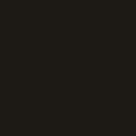
Cocréer votre avantage 
concurrentiel
Repartir avec des livrables 
concrets
Soutien client amélioré
Votre équipe est surchargée par 
les questions fréquentes, ce qui 
monopolise son temps et ralentit le 
service à la clientèle pour 
répondre à toutes les demandes.