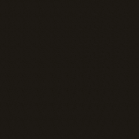
transformer le potentiel de l’IA et vos 
connaissances en projets porteurs et en plan
d’action à faible risque.
Profiter d’une approche 
Oubliez les projets de trop grande 
envergure. Nous vous guidons à 
travers une méthode simple et 
efficace pour générer des gains 
rapidement. À travers nos ateliers 
pratiques, nous vous aidons à :

- Identifier un point de douleur 
précis et à fort impact dans vos 
opérations;

- Lancer un pilote contrôlé pour 
obtenir un gain mesurable 
rapidement;

- Itérer en nous basant sur les 
succès mesurables pour faire 
grandir ce qui fonctionne.