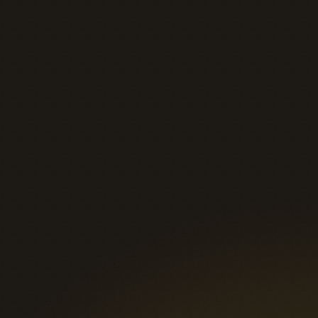
votre partenaire d’exécution pour transforme
votre vision unique en un avantage 
concurrentiel durable.
Passer de la preuve de concept 
au déploiement à grande 
Que vous cherchiez à valider une 
idée ou à déployer une solution à 
l’échelle de votre entreprise, notre 
approche est à la fois flexible et 
rigoureuse. Nous vous aidons à :

- Valider la faisabilité de votre 
concept avec un projet pilote 
contrôlé;

- Accélérer le déploiement d’un 
projet pilote réussi vers une 
solution durable;

- Gérer des projets de 
transformation majeurs grâce à 
une méthodologie éprouvée.