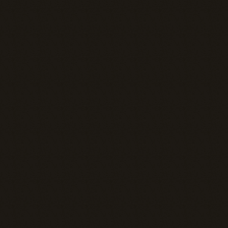
Comptabilité améliorée
Qualification des prospects 
améliorée
Suivi de performance amélioré
Concrétiser votre vision d’affaires 
avec une solution d’IA sur mesur
Pour vos projets les plus ambitieux, ceux qui 
n’entrent dans aucune boîte, nos solutions su
mesure sont la réponse. Nous agissons comm