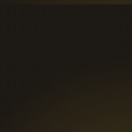
Automatisez vos opérations avec 
nos agents IA
L’utilisation de l’IA est un levier de performan
concret. Nos agents IA automatisent certains
de vos processus pour améliorer l’efficacité d
vos opérations. L’IA prépare le terrain et 
s’occupe des tâches manuelles répétitives po
que votre équipe puisse prendre les bonnes 
décisions plus rapidement.
Quel agent IA transformerait votre entrepris
Soutien client amélioré
Votre équipe est surchargée par 