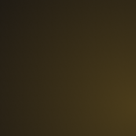
les questions fréquentes, ce qui 
monopolise son temps et ralentit le 
service à la clientèle pour 
répondre à toutes les demandes.
Comptabilité améliorée
Qualification des prospects 
améliorée
Suivi de performance amélioré
Nous contacter