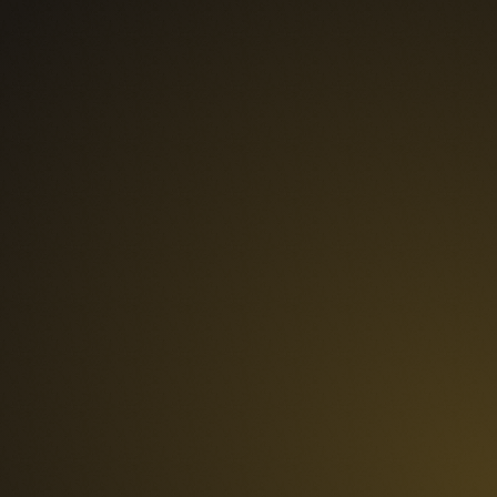
Profiter de toutes nos 
expertises augmentées par l’IA
Être accompagné dès la 
stratégie jusqu’à sa mise en 
production
Soutien client amélioré
Votre équipe est surchargée par 
les questions fréquentes, ce qui 
monopolise son temps et ralentit le 
service à la clientèle pour 
répondre à toutes les demandes.