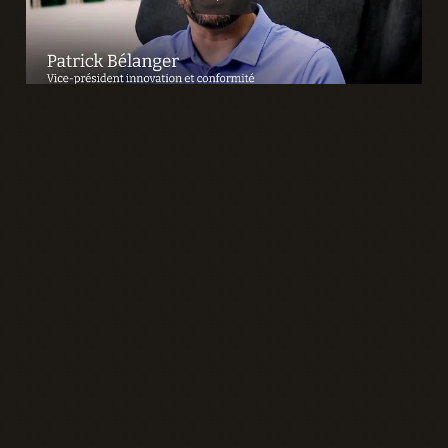
Plateforme conversationnelle d’IA
générative multimodèles
Avec cette plateforme, fini la complexité, les 
licences sur plusieurs plateformes et les 
risques liés à l’utilisation de l’intelligence 
artificielle générative! Notre plateforme vous 
donne un accès simple et rapide aux modèles
de langage les plus performants du marché, 
tous adaptés pour performer dans le context
québécois. Notre plateforme d'IA générative 
multimodèles a été conçu pour :