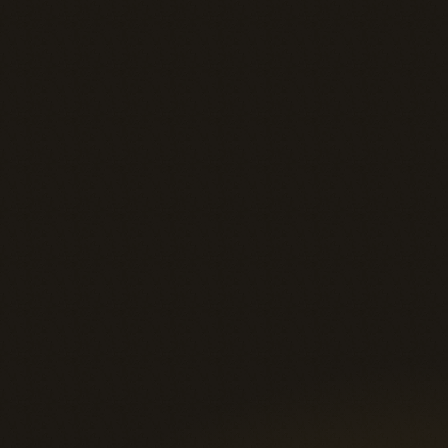
Optimiser vos dépenses en intelligence 
artificielle grâce à notre modèle d’achat 
groupé;
Faciliter la gouvernance des données et des
renseignements personnels pour répondre 
aux exigences de la Loi 25;
Maîtriser qui utilise l’IA et comment au sein 
votre entreprise en centralisant la gestion 
des accès et des budgets;
Propulser le savoir-faire de vos équipes grâ
à notre accompagnement stratégique et no
formations;
Unifier l’accès aux différents modèles de 
langage disponibles et pouvoir comparer 
leurs réponses en temps réel via une 
interface unique.